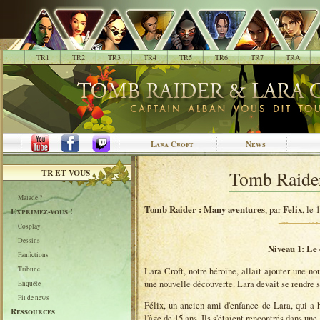
.
TR1
TR2
TR3
TR4
TR5
TR6
TR7
TRA
Lara Croft
News
TR ET VOUS
Tomb Raider
Malade ?
Tomb Raider : Many aventures
, par
Felix
, le 
Exprimez-vous !
Cosplay
Dessins
Niveau 1: Le 
Fanfictions
Lara Croft, notre héroïne, allait ajouter une no
Tribune
une nouvelle découverte. Lara devait se rendre sur
Enquête
Fil de news
Félix, un ancien ami d'enfance de Lara, qui a h
Ressources
l'âge de 15 ans. Ils s'étaient rencontrés dans une