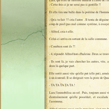
Lara, qui était de furieuse humeur à cause de l'aff
- Cette fois ci je ne serai pas si gentille !!
Et elle tira une balle dans la poitrine de l'homme
- Qu'a tu fait !!! cria l'autre . Il tenta de déga
coup de pied (pas mal comme système, à essaye
- Alfred, cria-t-elle.
Celui-ci arriva en sortant de la salle commune.
- Combien sont ils ?!
- 4, répondit Alfred hors d'haleine. Deux se trouv
- Ils sont là, je vais chercher les autres, vit
deux là quelque part.
Elle sortit aussi vite qu'elle put (elle put), arm
à un écureuil. Il se dirigeait vers la piste de Q
- TA TA TA TA TA !
Lara l'immobilisa au sol . Puis, toujours aussi vi
d'entraînement qu'elle possédait, et escalad
l'assomma.
Alfred grimpa aussi sur le mur (non, c'est une