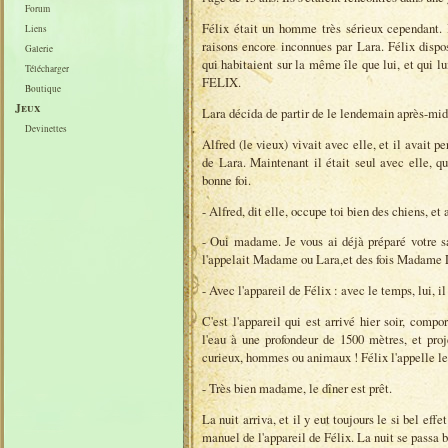
Forum
Félix était un homme très sérieux cependant. 
Liens
raisons encore inconnues par Lara. Félix dispos
Galerie
qui habitaient sur la même île que lui, et qui l
Télécharger
FELIX.
Boutique
Jeux
Lara décida de partir de le lendemain après-midi 
Devinettes
Alfred (le vieux) vivait avec elle, et il avait p
de Lara. Maintenant il était seul avec elle, q
bonne foi.
- Alfred, dit elle, occupe toi bien des chiens, e
- Oui madame. Je vous ai déjà préparé votre sa
l'appelait Madame ou Lara,et des fois Madame 
- Avec l'appareil de Félix : avec le temps, lui, i
C'est l'appareil qui est arrivé hier soir, comp
l'eau à une profondeur de 1500 mètres, et proj
curieux, hommes ou animaux ! Félix l'appelle le
- Très bien madame, le dîner est prêt.
La nuit arriva, et il y eut toujours le si bel eff
manuel de l'appareil de Félix. La nuit se passa b