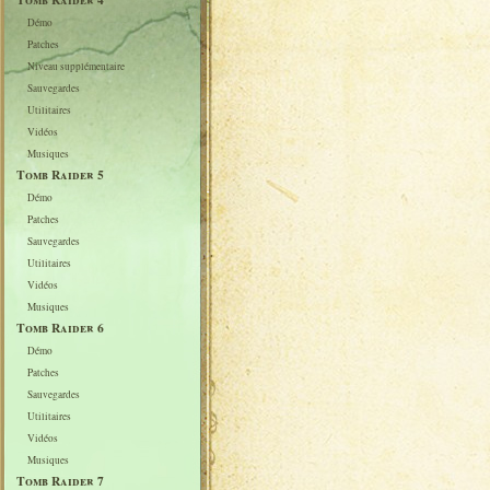
Démo
Patches
Niveau supplémentaire
Sauvegardes
Utilitaires
Vidéos
Musiques
Tomb Raider 5
Démo
Patches
Sauvegardes
Utilitaires
Vidéos
Musiques
Tomb Raider 6
Démo
Patches
Sauvegardes
Utilitaires
Vidéos
Musiques
Tomb Raider 7