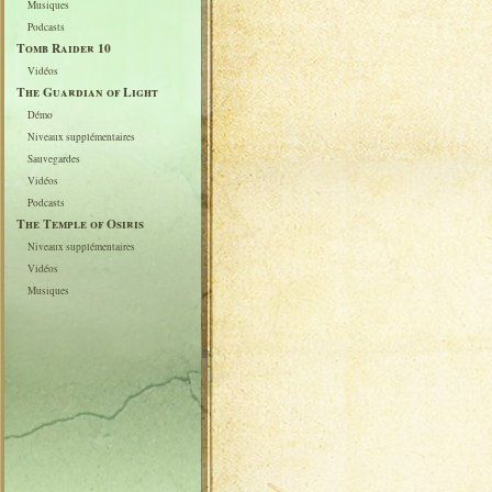
Musiques
Podcasts
Tomb Raider 10
Vidéos
The Guardian of Light
Démo
Niveaux supplémentaires
Sauvegardes
Vidéos
Podcasts
The Temple of Osiris
Niveaux supplémentaires
Vidéos
Musiques