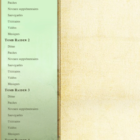
Patches
Niveaux supplémentaires
Sauvegardes
Utilitaires
Vidéos
Musiques
Tomb Raider 2
Démo
Patches
Niveaux supplémentaires
Sauvegardes
Utilitaires
Vidéos
Musiques
Tomb Raider 3
Démo
Patches
Niveaux supplémentaires
Sauvegardes
Utilitaires
Vidéos
Musiques
Tomb Raider 4