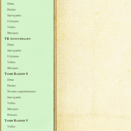
Démo
Patches
Sauvegardes
Utilitaires
Vidéos
Musiques
TR Anniversary
Démo
Sauvegardes
Utilitaires
Vidéos
Musiques
Tomb Raider 8
Démo
Patches
Niveaux supplémentaires
Sauvegardes
Vidéos
Musiques
Podcasts
Tomb Raider 9
Vidéos