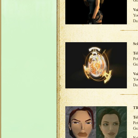
Vo
Yo
Da
Sc
Té
Pe
Gr
Vo
Yo
Da
TR
Té
Pet
Gr
Vo