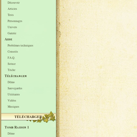
Découvrir
Articles
Tests
Personnages
Univers
Galerie
Aide
Problèmes techniques
Conseils
F.A.Q.
Soluce
Triche
Télécharger
Démo
Sauvegardes
Utilitaires
Vidéos
Musiques
TÉLÉCHARGER
Tomb Raider 1
Démo