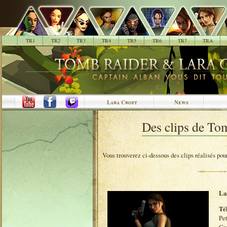
.
TR1
TR2
TR3
TR4
TR5
TR6
TR7
TRA
Lara Croft
News
Des clips de To
Vous trouverez ci-dessous des clips réalisés po
La
Té
Pet
Gr