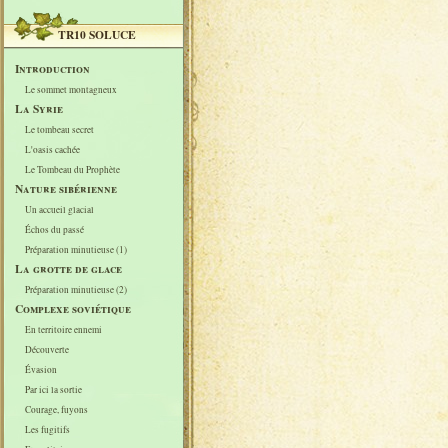
TR10 SOLUCE
Introduction
Le sommet montagneux
La Syrie
Le tombeau secret
L'oasis cachée
Le Tombeau du Prophète
Nature sibérienne
Un accueil glacial
Échos du passé
Préparation minutieuse (1)
La grotte de glace
Préparation minutieuse (2)
Complexe soviétique
En territoire ennemi
Découverte
Évasion
Par ici la sortie
Courage, fuyons
Les fugitifs