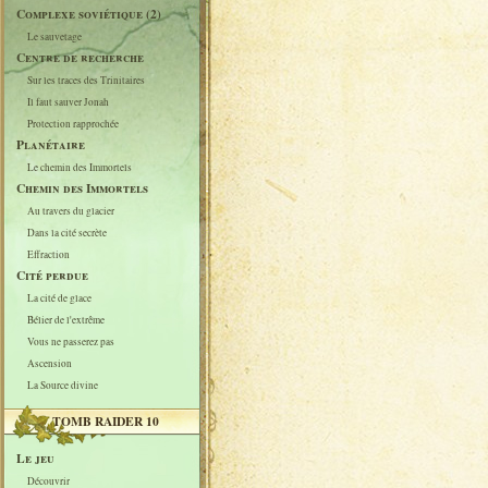
Complexe soviétique (2)
Le sauvetage
Centre de recherche
Sur les traces des Trinitaires
Il faut sauver Jonah
Protection rapprochée
Planétaire
Le chemin des Immortels
Chemin des Immortels
Au travers du glacier
Dans la cité secrète
Effraction
Cité perdue
La cité de glace
Bélier de l'extrême
Vous ne passerez pas
Ascension
La Source divine
TOMB RAIDER 10
Le jeu
Découvrir