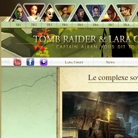
.
TR1
TR2
TR3
TR4
TR5
TR6
TR7
TRA
Lara Croft
News
Le complexe sov